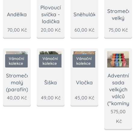
Plovoucí
Stromeček
Andělka
svíčka -
Sněhulák
velký
lodička
70,00
Kč
20,00
Kč
60,00
Kč
75,00
Kč
Vánoční
Vánoční
Vánoční
kolekce
kolekce
kolekce
Adventní
Stromeček
sada
malý
Šiška
Vločka
velkých
(parafín)
válců
40,00
Kč
49,00
Kč
45,00
Kč
("komíny")
575,00
Kč