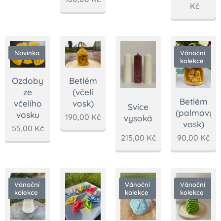
Kč
Novinka
Vánoční
kolekce
Ozdoby
Betlém
ze
(včelí
Betlém
včelího
vosk)
Svíce
(palmový
vosku
190,00
Kč
vysoká
vosk)
55,00
Kč
215,00
Kč
90,00
Kč
Vánoční
Vánoční
Vánoční
kolekce
kolekce
kolekce