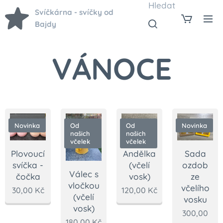
Hledat
Svíčkárna - svíčky od
Bajdy
VÁNOCE
Novinka
Od
Od
Novinka
našich
našich
včelek
včelek
Sada
Plovoucí
Andělka
ozdob
svíčka -
(včelí
Válec s
ze
čočka
vosk)
vločkou
včelího
30,00
Kč
120,00
Kč
(včelí
vosku
vosk)
300,00
180,00
Kč