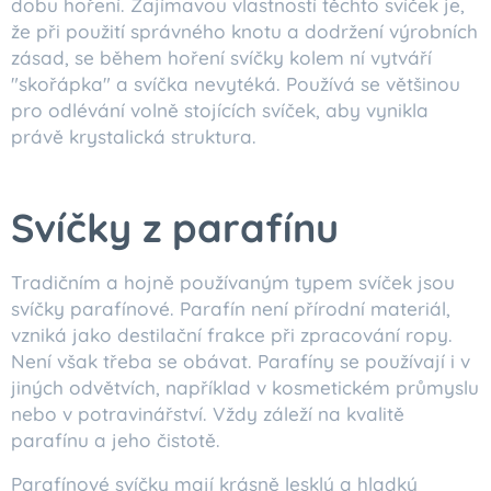
dobu hoření. Zajímavou vlastností těchto svíček je,
že při použití správného knotu a dodržení výrobních
zásad, se během hoření svíčky kolem ní vytváří
"skořápka" a svíčka nevytéká. Používá se většinou
pro odlévání volně stojících svíček, aby vynikla
právě krystalická struktura.
Svíčky z parafínu
Tradičním a hojně používaným typem svíček jsou
svíčky parafínové. Parafín není přírodní materiál,
vzniká jako destilační frakce při zpracování ropy.
Není však třeba se obávat. Parafíny se používají i v
jiných odvětvích, například v kosmetickém průmyslu
nebo v potravinářství. Vždy záleží na kvalitě
parafínu a jeho čistotě.
Parafínové svíčky mají krásně lesklý a hladký