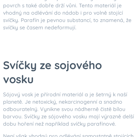
povrch s také dobře drží vůni. Tento materiál je
vhodný na odlévání do nádob i pro volně stojící
svíčky. Parafín je pevnou substancí, to znamená, že
svíčky se časem nedeformují.
Svíčky ze sojového
vosku
Sójový vosk je přírodní materiál a je šetrný k naší
planetě. Je netoxický, nekarcinogenní a snadno
odbouratelný. Vynikne svou nádherně čistě bílou
barvou. Svíčky ze sójového vosku mají výrazně delší
dobu hoření než například svíčky parafínové.
Není však vhodný pro odlévání samostatně stojících