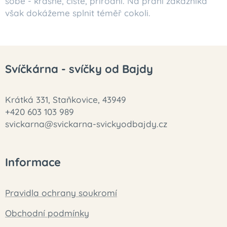
sobě - krásné, čisté, přírodní. Na přání zákazníka
však dokážeme splnit téměř cokoli.
Svíčkárna - svíčky od Bajdy
Krátká 331, Staňkovice, 43949
+420 603 103 989
svickarna@svickarna-svickyodbajdy.cz
Informace
Pravidla ochrany soukromí
Obchodní podmínky