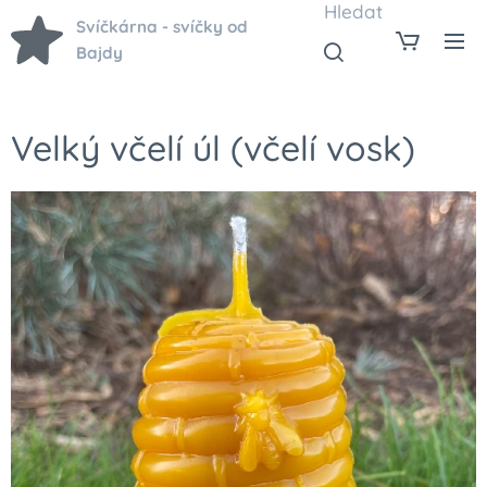
Hledat
Svíčkárna - svíčky od
Bajdy
Velký včelí úl (včelí vosk)