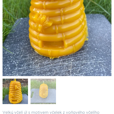
Velký včelí úl s motivem včelek z voňavého včelího